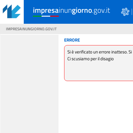
impresa
inun
giorno
.gov.it
IMPRESAINUNGIORNO.GOV.IT
ERRORE
Si è verificato un errore inatteso. Si
Ci scusiamo per il disagio