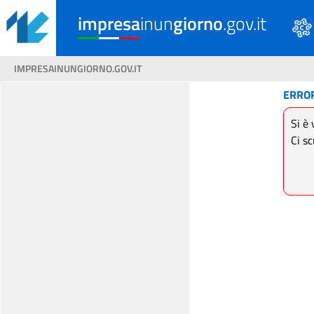
impresa
inun
giorno
.gov.it
IMPRESAINUNGIORNO.GOV.IT
ERRO
Si è 
Ci sc