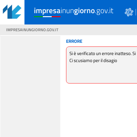
impresa
inun
giorno
.gov.it
IMPRESAINUNGIORNO.GOV.IT
ERRORE
Si è verificato un errore inatteso. Si
Ci scusiamo per il disagio