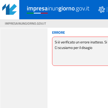
impresa
inun
giorno
.gov.it
IMPRESAINUNGIORNO.GOV.IT
ERRORE
Si è verificato un errore inatteso. Si
Ci scusiamo per il disagio