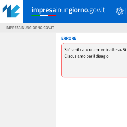
impresa
inun
giorno
.gov.it
IMPRESAINUNGIORNO.GOV.IT
ERRORE
Si è verificato un errore inatteso. Si
Ci scusiamo per il disagio