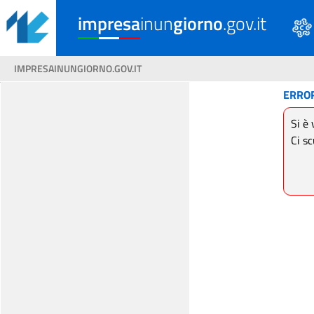
impresa
inun
giorno
.gov.it
IMPRESAINUNGIORNO.GOV.IT
ERRO
Si è 
Ci sc