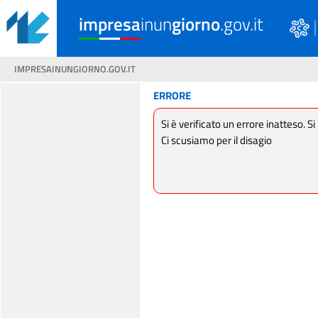
impresa
inun
giorno
.gov.it
IMPRESAINUNGIORNO.GOV.IT
ERRORE
Si è verificato un errore inatteso. Si
Ci scusiamo per il disagio