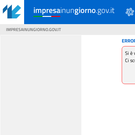
impresa
inun
giorno
.gov.it
IMPRESAINUNGIORNO.GOV.IT
ERRO
Si è 
Ci sc