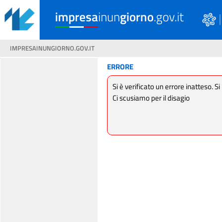
impresa
inun
giorno
.gov.it
IMPRESAINUNGIORNO.GOV.IT
ERRORE
Si è verificato un errore inatteso. Si
Ci scusiamo per il disagio