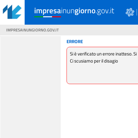
impresa
inun
giorno
.gov.it
IMPRESAINUNGIORNO.GOV.IT
ERRORE
Si è verificato un errore inatteso. Si
Ci scusiamo per il disagio