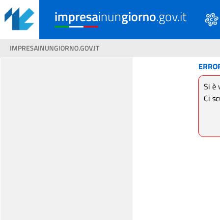
impresa
inun
giorno
.gov.it
IMPRESAINUNGIORNO.GOV.IT
ERRO
Si è 
Ci sc