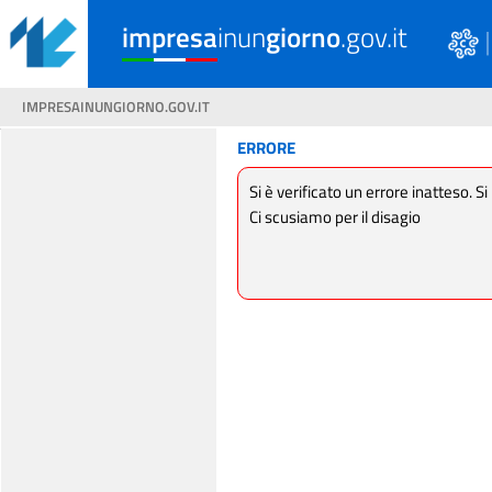
impresa
inun
giorno
.gov.it
IMPRESAINUNGIORNO.GOV.IT
ERRORE
Si è verificato un errore inatteso. Si
Ci scusiamo per il disagio