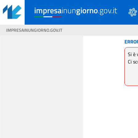
impresa
inun
giorno
.gov.it
IMPRESAINUNGIORNO.GOV.IT
ERRO
Si è 
Ci sc